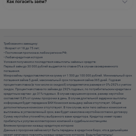
Как погасить заём?
Требования к заемщику:
• Возраст от 18 до 75 лет;
• Постоянная прописка в любом регионе РФ;
• Любая кредитная история
Условия получения и последствия невыплаты заёмных средств:
Первый заём до 30 000 рублей выдается по ставке 0% в случае своевременного
погашения.
Микрозаймы предоставляются на сумму от 1 500 до 100 000 рублей. Минимальный срок
погашения займа 5 дней, максимальный срок погашения займа 365 дней. Годовая
процентная ставка (в том числе со скидкой) определяется в размере от 0%-292% с учетом
скидок. Процентная ставка по займам до 292% годовых, по потребительским кредитам и
кредитным картам - до 31% годовых. В случае нарушения сроков, размер неустойки
составляет 0,8% от суммы просрочки в день. В случае длительной задержки выплаты
информация будет передана в БКИ Комиссия за выдачу займа отсутствует. Общие
дополнительные комиссии отсутствуют. В том случае, если тело займа и комиссия не
выплачены в установленный срок, вам будет начислена неустойка согласно договору.
Сумму неустойки уточняйте у выбранного вами кредитора. Кредитор имеет право
прибегнуть к услугам коллекторских компаний и судебным инстанциям.
Влияние просрочки на вашу кредитную историю
Данные о просрочке займа могут быть переданы в кредитное бюро, что в дальнейшем
может негативно повлиять на вашу кредитную историю. Будьте бдительны!